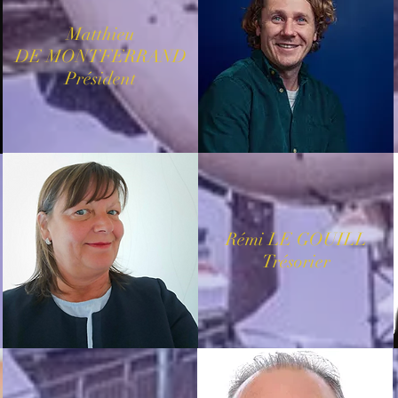
Matthieu
DE MONTFERRAND
Président
Rémi LE GOUILL
Trésorier