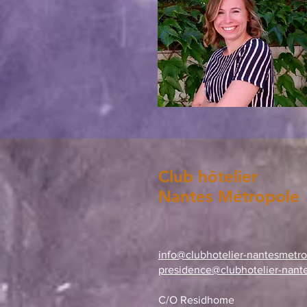
Club hôtelier
Nantes Métropole
info@clubhotelier-nantesmetr
presidence@clubhotelier-nant
C/O Residhome