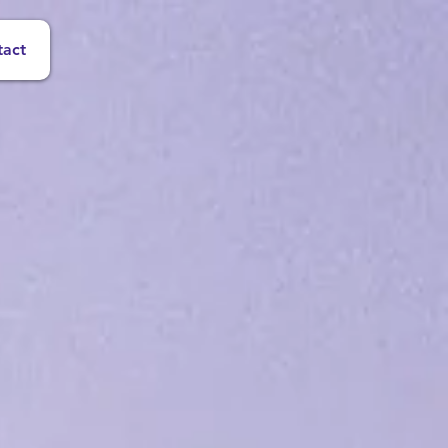
tact
ntes