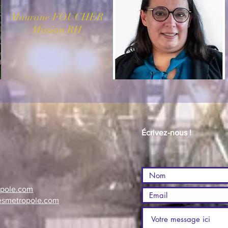
Maurane FOUCHER
Mission RH
Écrivez-nous !
opole.com
esmetropole.com