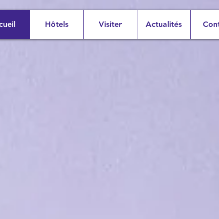
cueil
Hôtels
Visiter
Actualités
Con
nvenue à Na