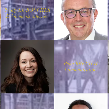
Teddy LE BOUCHER
Evènements internes
Rémi BREUILH
Communication