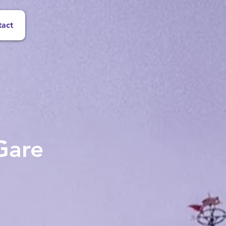
tact
Gare