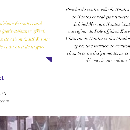
l'hôtel
Proche du centre-ville de Nantes
de Nantes et relié par navett
térieur & souterrain)
L'hôtel Mercure Nantes Cent
(petit-déjeuner offert)
carrefour du Pôle affaires Euro
Château de Nantes et des Machin
ux de saison (midi & soir)
après une journée de réunion 
le et au pied de la gare
chambres au design moderne et 
découvrir une cuisine 
ct
RÉSERVER
-30
.com