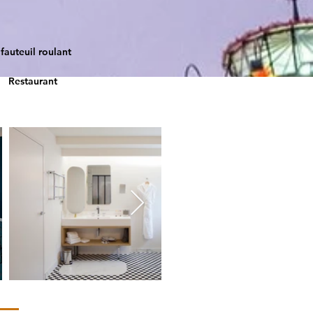
fauteuil roulant
Restaurant