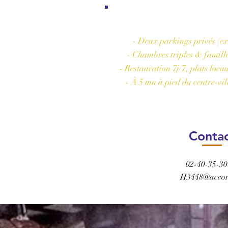
Les plus de 
- Deux parkings privés (ex
- Chambres triples & famille 
- Restauration 7j/7, plats loca
- À 5 mn à pied du centre-vil
Conta
02-40-35-30
H3448@accor