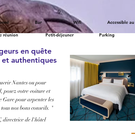
ionné
Bar
Wifi
Accessible au 
de réunion
Petit-déjeuner
Parking
geurs en quête
 et authentiques
uvrir Nantes ou pour
, posez votre voiture et
e Gare pour arpenter les
tous nos bons conseils. "
irectrice de l'hôtel