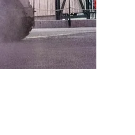
Club hôtelier
Nantes Métropole
info@clubhotelier-nantesmetropole.com
presidence@clubhotelier-nantesmetropole.com
C/O Residhome
3 allée Jacques Bergue
44000 NANTES