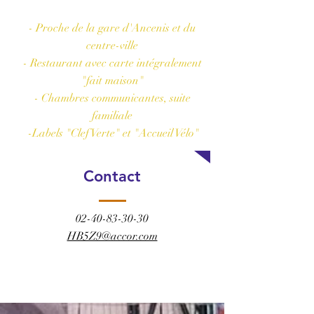
Les plus de l'hôtel
- Proche de la gare d'Ancenis et du
centre-ville
- Restaurant avec carte intégralement
"fait maison"
- Chambres communicantes, suite
familiale
-Labels "Clef Verte" et "Accueil Vélo"
Contact
02-40-83-30-30
HB5Z9@accor.com
RÉSERVER CET HÔTEL