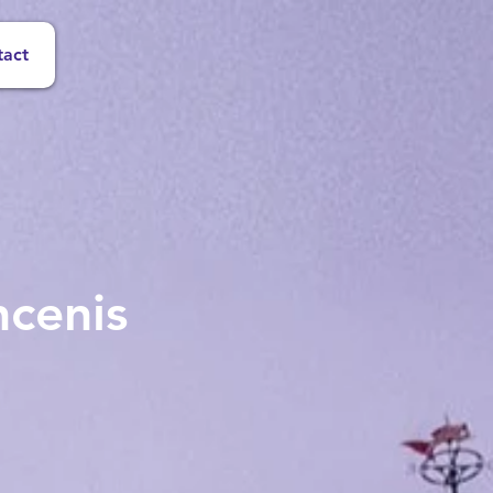
tact
ncenis