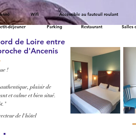
ionné
Wifi
Accessible au fauteuil roulant
etit-déjeuner
Parking
Restaurant
Salles 
ord de Loire entre
proche d'Ancenis
ue !
 authentique, plaisir de
nt et calme et bien situé.
t."
cteur de l'hôtel