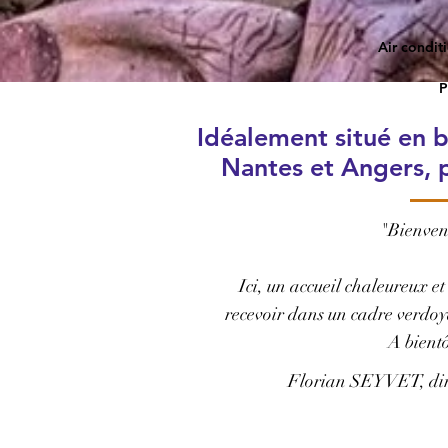
Air condit
P
Idéalement situé en b
Nantes et Angers, 
"Bienven
Ici, un accueil chaleureux et
recevoir dans un cadre verdoya
A bientô
Florian SEYVET, dire