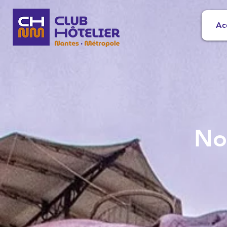
Ac
No