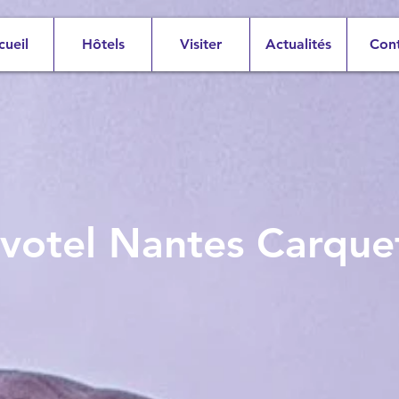
cueil
Hôtels
Visiter
Actualités
Con
votel Nantes Carque