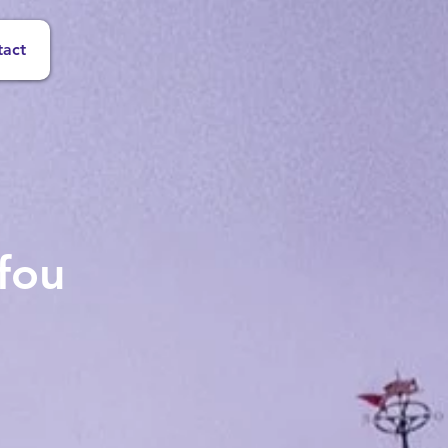
tact
fou