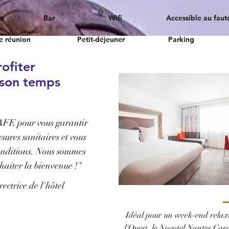
ne
Bar
Wifi
Accessible au faute
de réunion
Petit-déjeuner
Parking
ofiter
 son temps
AFE pour vous garantir
esures sanitaires et vous
conditions. Nous sommes
uhaiter la bienvenue !"
ctrice de l'hôtel
Idéal pour un week-end relax
l'Ouest, le Novotel Nantes Car