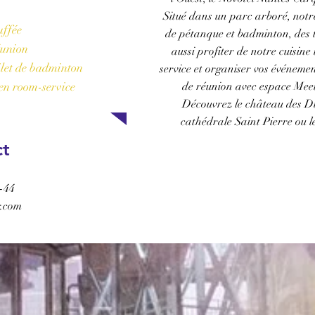
l'hôtel
Situé dans un parc arboré, notre
uffée
de pétanque et badminton, des 
réunion
aussi profiter de notre cuisin
ilet de badminton
service et organiser vos événemen
 en room-service
de réunion avec espace Meeti
Découvrez le château des D
cathédrale Saint Pierre ou l
ct
RÉSERVER
-44
.com