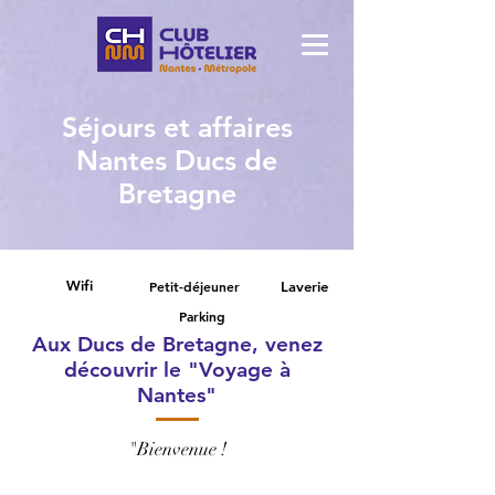
Séjours et affaires
Nantes Ducs de
Bretagne
Wifi
Petit-déjeuner
Laverie
Parking
Aux Ducs de Bretagne, venez
découvrir le "Voyage à
Nantes"
"Bienvenue !