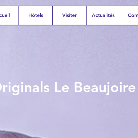
cueil
Hôtels
Visiter
Actualités
Con
riginals Le Beaujoire