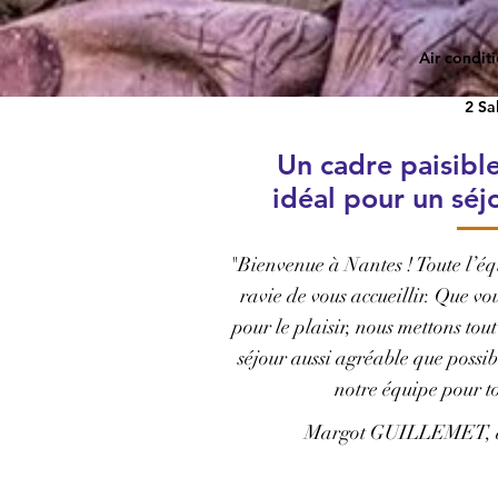
Air condit
2 Sa
Un cadre paisibl
idéal pour un séj
"
Bienvenue à Nantes ! Toute l’éq
ravie de vous accueillir. Que vo
pour le plaisir, nous mettons to
séjour aussi agréable que possibl
notre équipe pour 
Margot GUILLEMET, dir