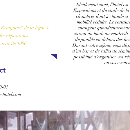
Idéalement situé, l’hôtel es
Expositions et du stade de la
e l'hôtel
chambres dont 2 chambres 
mobilité réduite. Le restau
 Beaujoire" de la ligne 1
changent quotidiennement à
saison du lundi au vendredi.
es expositions
disponible en dehors des he
partir de 100€
Durant votre séjour, vous dis
d’un bar et de salles de sémi
possibilité d’organiser vos ré
ou vos événe
ct
RÉSERVER
0-01
e-hotel.com