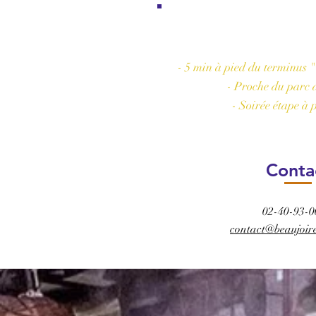
Les plus d
- 5 min à pied du terminus "
- Proche du parc d
- Soirée étape à 
Conta
02-40-93-0
contact@beaujoir