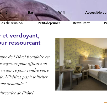
ionné
Bar
Wifi
Accessible au 
lles de réunion
Petit-déjeuner
Restaurant
P
e et verdoyant,
our ressourçant
uipe de l’Hôtel Beaujoire est
us soyez ici pour affaires ou
ut en œuvre pour rendre votre
e. N’hésitez pas à solliciter
toute demande.
"
ectrice de l'hôtel