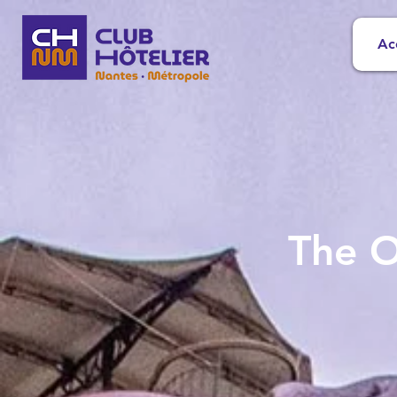
Ac
The O